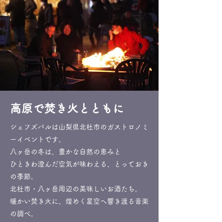
​高原で焚き火とともに
シェフズバルは山梨県北杜市のガストロノミ
ーイベントです。
八ヶ岳の冬は、豊かな自然の恵みと
ひときわ澄んだ空気が味わえる、とっておき
の季節。
北杜市・八ヶ岳周辺の美味しいお酒たち。
暖かい焚き火に、煌めく星空へ響き渡る音楽
の調べ。