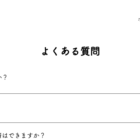
よくある質問
か？
ますが、荒天時や、やむを得ない事情がある場合は、主催者判
さい。
の飲食などお買い物は料金が発生します。また、シャトルバス
済はできますか？