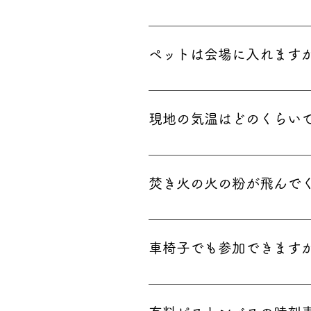
一部の出店者についてはキャッ
定となった場合などの際に決済
ペットは会場に入れます
ます。
シェフズバルでは会場にペット
し上げます。 ・盲導犬、聴導
現地の気温はどのくらい
遠慮ください。 ・ペットには1
いて処理、ご対応、お持ち帰り
近年の３月７日付近の現地周辺の気
・シェフテント内は衛生上、ペ
想されますので、防寒対策の上
利用することはご遠慮ください
焚き火の火の粉が飛んで
ついては、一切の責任を負いま
八ヶ岳シェフズバルでは焚き火
火の粉が飛んでくることがござ
車椅子でも参加できます
ますので、大変恐れ入りますが
服装でお越しいただくことをお
車椅子での参加も可能でござい
を負いかねますので何卒ご承知
す。 但し、会場は段差の箇所