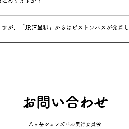
表はありますか？
入りますがその点ご判断いただきまして参加いただけますと幸
、時刻表はございません。会場と駅をそれぞれ随時往復し運行致
「11：30」運行開始 3/8（日） - 「10：30」運行開始 以降
ますが、「JR清里駅」からはピストンバスが発着
イベント終了時までは運行予定となっています。最終案内は会
無いよう、よろしくお願いいたします。 ※運行状況や時間帯
ンバスが発着いたします。ピストンバス（大人有料往復500円
れ入りますがご了承下さい。 ※電車をご利用の方はお時間に余
ん 詳細は「開催情報ページ」をご覧ください。
いません。
お問い合わせ
八ヶ岳シェフズバル実行委員会