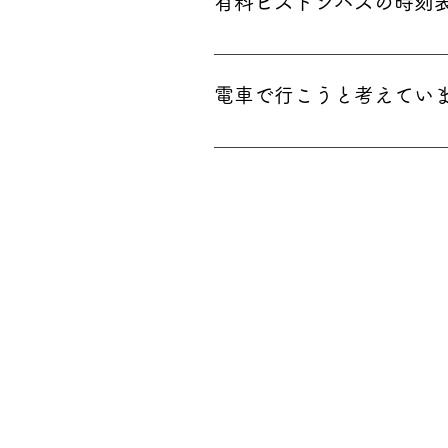
有料ピストンバスの時刻
可能性もございますので、恐れ
ピストンバスは随時運行のため
運行開始時間] 3/7（土） - 
電車で行こうと考えてい
りません。尚、ピストンバスは
ので、ご乗車の方はお聞き逃しの
「JR中央線清里駅」よりピスト
空く可能性がありますので、恐
さい。 ※路面バスはございませ
用ください。 ※路面バスはござ