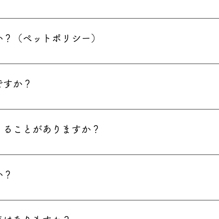
シュレスに対応しておりますが、現金のみのお取り扱いも多く
できなくなる可能性もございますので、できるだけ現金をお持
か？（ペットポリシー）
を連れてご入場頂けます。 その際には、以下の点につきまして
犬、介助犬は会場内どちらへもご同伴頂けます。 ・ベンチやテ
ですか？
.5m以内のリードをつけ、はずさないようお願いいたします。 
ください。 ・入口や樹木、フェンスや会場内設置物へのつなぎ
温は 最高気温：4～10度 最低気温：-1～0度 でございま
ット同伴はお断りしています。 ・一般のお客様がご利用になる
お越し下さい。
。 ・当イベント内でのペット同士のトラブル、負傷、他人への
くることがありますか？
せん。
が各所に用意されています。 大変あたたかく大切な焚き火では
います。 その際、稀にダウンジャケットや服に火の粉による穴
か？
ご承知おきください。 火の粉に強い服装や、汚れやダメージ・
すすめいたします。 ※火の粉による服装や所持品のダメージ等
ます。会場入り口付近におります係員にその旨お声がけいただ
おきください。
や土・砂利の箇所もございます。 当日までの天候によっては地