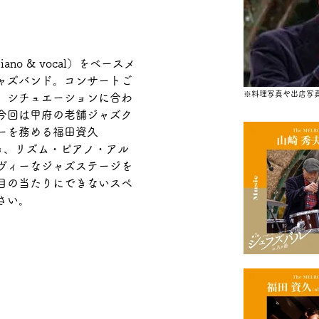
no & vocal）をベースメ
ャズバンド。コンサートご
​※料理写真や出店写
、シチュエーションに合わ
今回は甲府の老舗ジャズク
ーを務める福田資久
トに招き、リズム・ピアノ・アル
ヴィーなジャズステージを
目の当たりにできないスペ
さい。